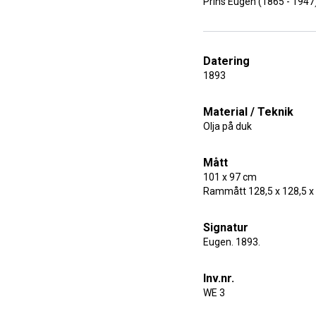
Prins Eugen (1865 - 1947
Datering
1893
Material / Teknik
Olja på duk
Mått
101 x 97 cm
Rammått 128,5 x 128,5 x
Signatur
Eugen. 1893.
Inv.nr.
WE 3