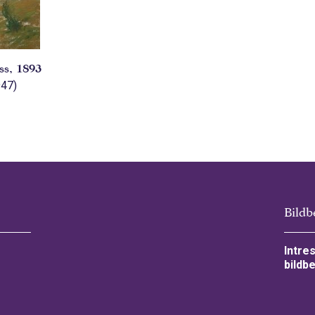
iss, 1893
947)
Bildb
Intre
bildbe